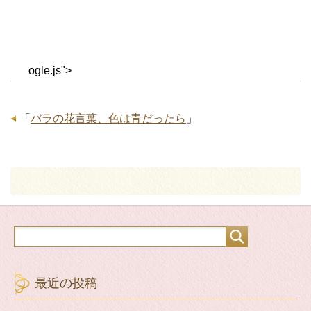
ogle.js">
「
バラの花言葉、色は青だったら
」
最近の投稿