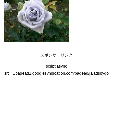
スポンサーリンク
script async
src="//pagead2.googlesyndication.com/pagead/js/adsbygo