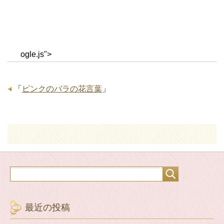
ogle.js">
「
ピンクのバラの花言葉
」
最近の投稿