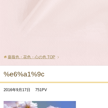
薔薇色・花色・心の色
TOP
%e6%a1%9c
2016年9月17日
751PV