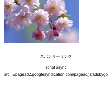
スポンサーリンク
script async
src="//pagead2.googlesyndication.com/pagead/js/adsbygo